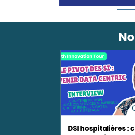
No
DSI hospitalières : 