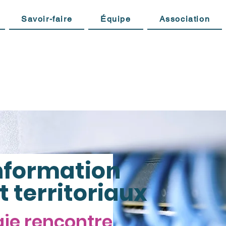
Savoir-faire
Équipe
Association
nformation
t territoriaux
gie rencontre