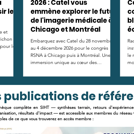
a
2026 : Catel vous
Ca
ir le
emmène explorer le futur
c
de l'imagerie médicale à
b
Chicago et Montréal
é
e et
Pichon
Embarquez avec Catel du 28 novembre
Rad
 pour les
au 4 décembre 2026 pour le congrès
ins
RSNA à Chicago puis à Montréal. Une
le 
immersion unique au cœur des
mon
écosystèmes de santé les plus avancés
pour décrypter le futur de l'imagerie
médicale. Places limitées à 25
 publications de référ
participants !
thèque complète en SIHT — synthèses terrain, retours d'expérience i
anisation, résultats d'impact — est accessible aux membres du réseau C
les de ce que vous trouverez en accès membre :