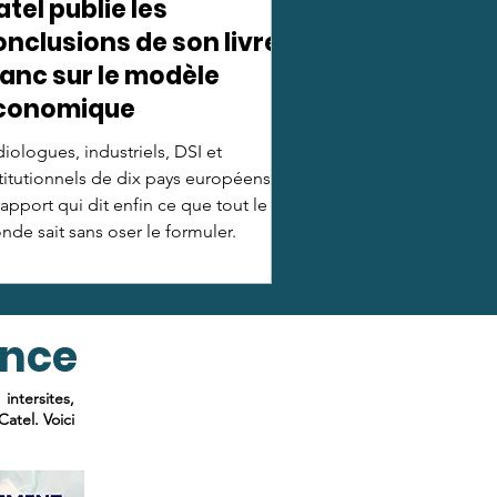
tel publie les
onclusions de son livre
lanc sur le modèle
conomique
iologues, industriels, DSI et
titutionnels de dix pays européens :
rapport qui dit enfin ce que tout le
de sait sans oser le formuler.
ence
ntersites,
atel. Voici