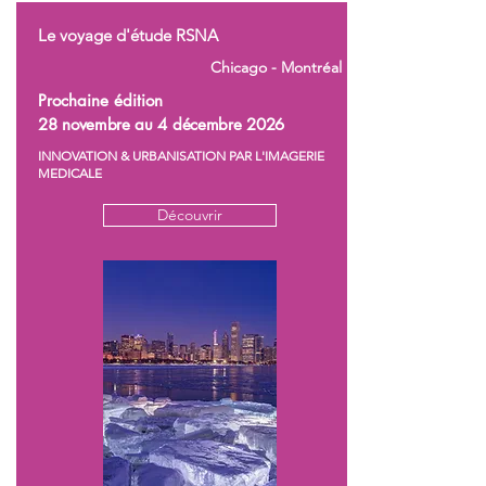
Le voyage d'étude RSNA
Chicago - Montréal
Prochaine édition
28 novembre au 4 décembre 2026
INNOVATION & URBANISATION PAR L'IMAGERIE
MEDICALE
Découvrir