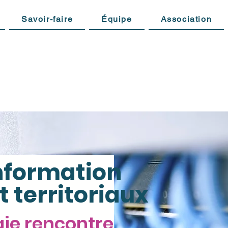
Savoir-faire
Équipe
Association
nformation
t territoriaux
gie rencontre