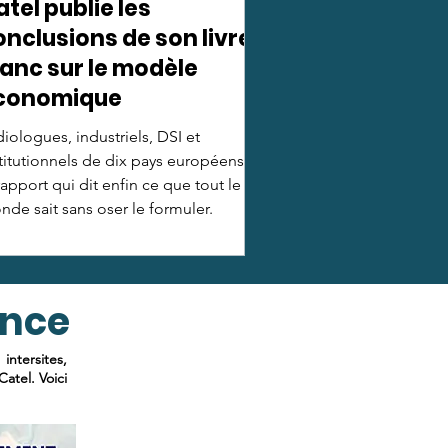
tel publie les
onclusions de son livre
lanc sur le modèle
conomique
iologues, industriels, DSI et
titutionnels de dix pays européens :
rapport qui dit enfin ce que tout le
de sait sans oser le formuler.
ence
ntersites,
atel. Voici