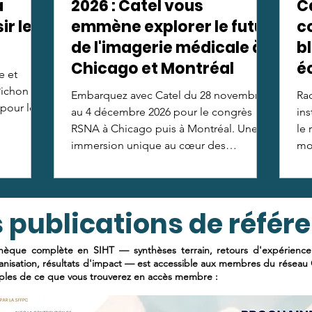
a
2026 : Catel vous
Ca
ir le
emmène explorer le futur
c
de l'imagerie médicale à
b
Chicago et Montréal
é
e et
Pichon
Embarquez avec Catel du 28 novembre
Rad
 pour les
au 4 décembre 2026 pour le congrès
ins
RSNA à Chicago puis à Montréal. Une
le 
immersion unique au cœur des
mon
écosystèmes de santé les plus avancés
pour décrypter le futur de l'imagerie
médicale. Places limitées à 25
 publications de référ
participants !
thèque complète en SIHT — synthèses terrain, retours d'expérience i
anisation, résultats d'impact — est accessible aux membres du réseau C
les de ce que vous trouverez en accès membre :