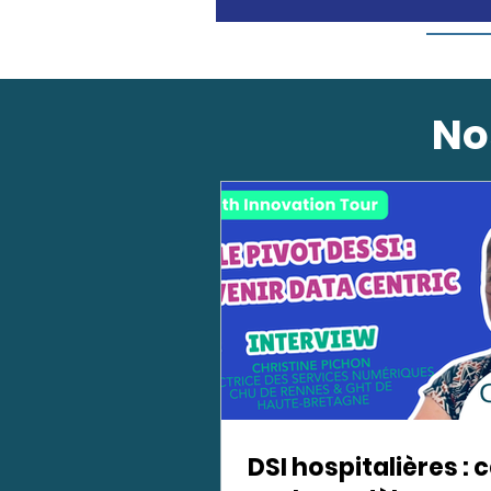
No
DSI hospitalières : 