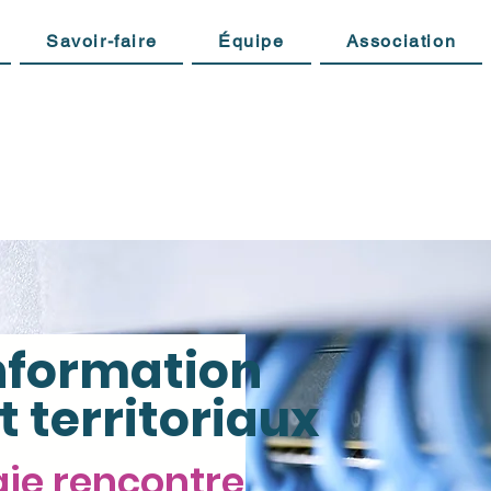
Savoir-faire
Équipe
Association
nformation
t territoriaux
gie rencontre