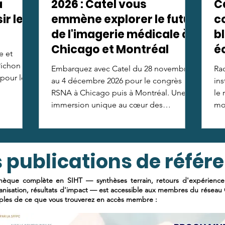
a
2026 : Catel vous
Ca
ir le
emmène explorer le futur
c
de l'imagerie médicale à
b
Chicago et Montréal
é
e et
Pichon
Embarquez avec Catel du 28 novembre
Rad
 pour les
au 4 décembre 2026 pour le congrès
ins
RSNA à Chicago puis à Montréal. Une
le 
immersion unique au cœur des
mon
écosystèmes de santé les plus avancés
pour décrypter le futur de l'imagerie
médicale. Places limitées à 25
 publications de référ
participants !
thèque complète en SIHT — synthèses terrain, retours d'expérience i
anisation, résultats d'impact — est accessible aux membres du réseau C
les de ce que vous trouverez en accès membre :