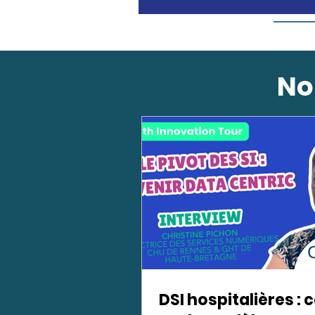
No
DSI hospitalières : 