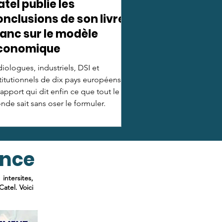
tel publie les
onclusions de son livre
lanc sur le modèle
conomique
iologues, industriels, DSI et
titutionnels de dix pays européens :
rapport qui dit enfin ce que tout le
de sait sans oser le formuler.
ence
ntersites,
atel. Voici